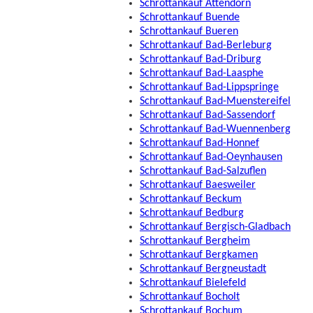
Schrottankauf Attendorn
Schrottankauf Buende
Schrottankauf Bueren
Schrottankauf Bad-Berleburg
Schrottankauf Bad-Driburg
Schrottankauf Bad-Laasphe
Schrottankauf Bad-Lippspringe
Schrottankauf Bad-Muenstereifel
Schrottankauf Bad-Sassendorf
Schrottankauf Bad-Wuennenberg
Schrottankauf Bad-Honnef
Schrottankauf Bad-Oeynhausen
Schrottankauf Bad-Salzuflen
Schrottankauf Baesweiler
Schrottankauf Beckum
Schrottankauf Bedburg
Schrottankauf Bergisch-Gladbach
Schrottankauf Bergheim
Schrottankauf Bergkamen
Schrottankauf Bergneustadt
Schrottankauf Bielefeld
Schrottankauf Bocholt
Schrottankauf Bochum