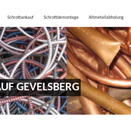
Schrottankauf
Schrottdemontage
Altmetallabholung
UF GEVELSBERG