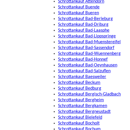
Schrottankauf Attendorn
Schrottankauf Buende
Schrottankauf Bueren
Schrottankauf Bad-Berleburg
Schrottankauf Bad-Driburg
Schrottankauf Bad-Laasphe
Schrottankauf Bad-Lippspringe
Schrottankauf Bad-Muenstereifel
Schrottankauf Bad-Sassendorf
Schrottankauf Bad-Wuennenberg
Schrottankauf Bad-Honnef
Schrottankauf Bad-Oeynhausen
Schrottankauf Bad-Salzuflen
Schrottankauf Baesweiler
Schrottankauf Beckum
Schrottankauf Bedburg
Schrottankauf Bergisch-Gladbach
Schrottankauf Bergheim
Schrottankauf Bergkamen
Schrottankauf Bergneustadt
Schrottankauf Bielefeld
Schrottankauf Bocholt
Schrottankauf Bochum