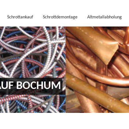
Schrottankauf
Schrottdemontage
Altmetallabholung
AUF BOCHUM