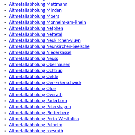
Altmetallabholung Mettmann
Altmetallabholung Minden
Altmetallabholung Moers
Altmetallabholung Monheim-am-Rhein
Altmetallabholung Netphen
Altmetallabholung Nettetal
Altmetallabholung Neukirchen-vluyn
Altmetallabholung Neunkirchen-Seelsche
Altmetallabholung Niederkassel
Altmetallabholung Neuss
Altmetallabholung Oberhausen
Altmetallabholung Ochtrup
Altmetallabholung Oelde
Altmetallabholung Oer-Erkenschwick
Altmetallabholung Olpe
Altmetallabholung Overath
Altmetallabholung Paderborn
Altmetallabholung Petershagen
Altmetallabholung Plettenberg
Altmetallabholung Porta-Westfalica
Altmetallabholung Pulheim
Altmetallabholung roesrath