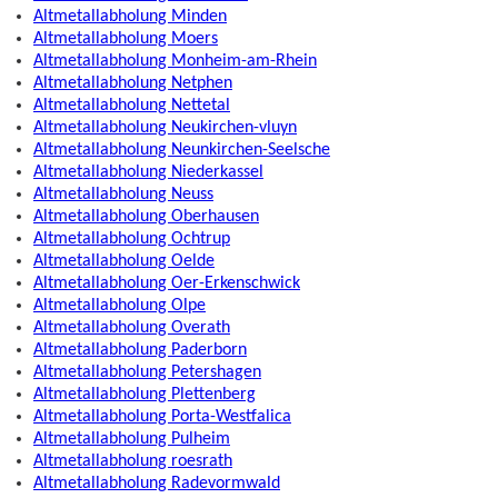
Altmetallabholung Minden
Altmetallabholung Moers
Altmetallabholung Monheim-am-Rhein
Altmetallabholung Netphen
Altmetallabholung Nettetal
Altmetallabholung Neukirchen-vluyn
Altmetallabholung Neunkirchen-Seelsche
Altmetallabholung Niederkassel
Altmetallabholung Neuss
Altmetallabholung Oberhausen
Altmetallabholung Ochtrup
Altmetallabholung Oelde
Altmetallabholung Oer-Erkenschwick
Altmetallabholung Olpe
Altmetallabholung Overath
Altmetallabholung Paderborn
Altmetallabholung Petershagen
Altmetallabholung Plettenberg
Altmetallabholung Porta-Westfalica
Altmetallabholung Pulheim
Altmetallabholung roesrath
Altmetallabholung Radevormwald