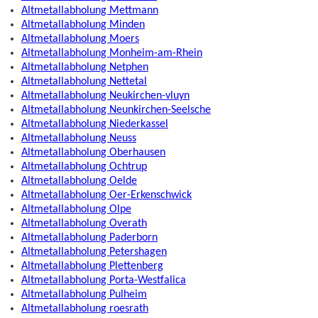
Altmetallabholung Mettmann
Altmetallabholung Minden
Altmetallabholung Moers
Altmetallabholung Monheim-am-Rhein
Altmetallabholung Netphen
Altmetallabholung Nettetal
Altmetallabholung Neukirchen-vluyn
Altmetallabholung Neunkirchen-Seelsche
Altmetallabholung Niederkassel
Altmetallabholung Neuss
Altmetallabholung Oberhausen
Altmetallabholung Ochtrup
Altmetallabholung Oelde
Altmetallabholung Oer-Erkenschwick
Altmetallabholung Olpe
Altmetallabholung Overath
Altmetallabholung Paderborn
Altmetallabholung Petershagen
Altmetallabholung Plettenberg
Altmetallabholung Porta-Westfalica
Altmetallabholung Pulheim
Altmetallabholung roesrath