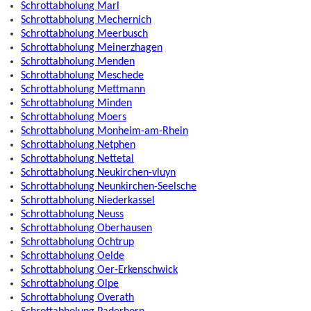
Schrottabholung Marl
Schrottabholung Mechernich
Schrottabholung Meerbusch
Schrottabholung Meinerzhagen
Schrottabholung Menden
Schrottabholung Meschede
Schrottabholung Mettmann
Schrottabholung Minden
Schrottabholung Moers
Schrottabholung Monheim-am-Rhein
Schrottabholung Netphen
Schrottabholung Nettetal
Schrottabholung Neukirchen-vluyn
Schrottabholung Neunkirchen-Seelsche
Schrottabholung Niederkassel
Schrottabholung Neuss
Schrottabholung Oberhausen
Schrottabholung Ochtrup
Schrottabholung Oelde
Schrottabholung Oer-Erkenschwick
Schrottabholung Olpe
Schrottabholung Overath