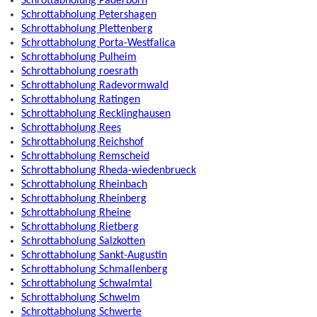
Schrottabholung Paderborn
Schrottabholung Petershagen
Schrottabholung Plettenberg
Schrottabholung Porta-Westfalica
Schrottabholung Pulheim
Schrottabholung roesrath
Schrottabholung Radevormwald
Schrottabholung Ratingen
Schrottabholung Recklinghausen
Schrottabholung Rees
Schrottabholung Reichshof
Schrottabholung Remscheid
Schrottabholung Rheda-wiedenbrueck
Schrottabholung Rheinbach
Schrottabholung Rheinberg
Schrottabholung Rheine
Schrottabholung Rietberg
Schrottabholung Salzkotten
Schrottabholung Sankt-Augustin
Schrottabholung Schmallenberg
Schrottabholung Schwalmtal
Schrottabholung Schwelm
Schrottabholung Schwerte