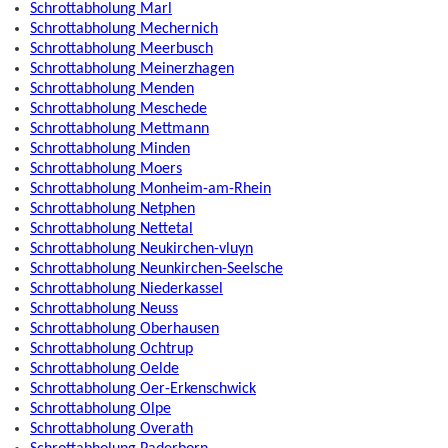
Schrottabholung Marl
Schrottabholung Mechernich
Schrottabholung Meerbusch
Schrottabholung Meinerzhagen
Schrottabholung Menden
Schrottabholung Meschede
Schrottabholung Mettmann
Schrottabholung Minden
Schrottabholung Moers
Schrottabholung Monheim-am-Rhein
Schrottabholung Netphen
Schrottabholung Nettetal
Schrottabholung Neukirchen-vluyn
Schrottabholung Neunkirchen-Seelsche
Schrottabholung Niederkassel
Schrottabholung Neuss
Schrottabholung Oberhausen
Schrottabholung Ochtrup
Schrottabholung Oelde
Schrottabholung Oer-Erkenschwick
Schrottabholung Olpe
Schrottabholung Overath