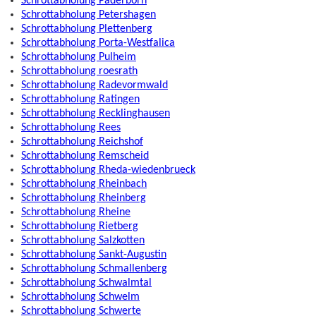
Schrottabholung Paderborn
Schrottabholung Petershagen
Schrottabholung Plettenberg
Schrottabholung Porta-Westfalica
Schrottabholung Pulheim
Schrottabholung roesrath
Schrottabholung Radevormwald
Schrottabholung Ratingen
Schrottabholung Recklinghausen
Schrottabholung Rees
Schrottabholung Reichshof
Schrottabholung Remscheid
Schrottabholung Rheda-wiedenbrueck
Schrottabholung Rheinbach
Schrottabholung Rheinberg
Schrottabholung Rheine
Schrottabholung Rietberg
Schrottabholung Salzkotten
Schrottabholung Sankt-Augustin
Schrottabholung Schmallenberg
Schrottabholung Schwalmtal
Schrottabholung Schwelm
Schrottabholung Schwerte