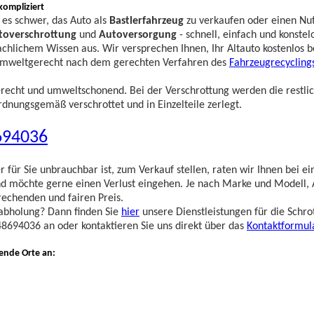
kompliziert
t es schwer, das Auto als
Bastlerfahrzeug
zu verkaufen oder einen Nut
toverschrottung
und
Autoversorgung
- schnell, einfach und konste
achlichem Wissen aus. Wir versprechen Ihnen, Ihr Altauto kostenlos b
mweltgerecht nach dem gerechten Verfahren des
Fahrzeugrecycling
erecht und umweltschonend. Bei der Verschrottung werden die restlic
rdnungsgemäß verschrottet und in Einzelteile zerlegt.
694036
r für Sie unbrauchbar ist, zum Verkauf stellen, raten wir Ihnen bei
d möchte gerne einen Verlust eingehen. Je nach Marke und Modell, 
prechenden und fairen Preis.
ttabholung? Dann finden Sie
hier
unsere Dienstleistungen für die Schro
8694036 an oder kontaktieren Sie uns direkt über das
Kontaktformul
gende Orte an: